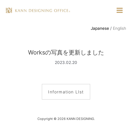
コ
ン
Main
テ
Menu
ン
Japanese
English
ツ
へ
ス
Worksの写真を更新しました
キ
ッ
2023.02.20
プ
Information LIst
Copyright © 2026 KANN DESIGNING.