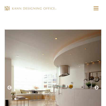
コ
ン
Main
テ
Menu
ン
ツ
へ
ス
キ
ッ
プ